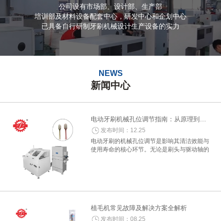
公司设有市场部、设计部、生产部
培训部及材料设备配套中心，研发中心和企划中心
已具备自行研制牙刷机械设计生产设备的实力
NEWS
新闻中心
电动牙刷机械孔位调节指南：从原理到实操的深度解析
发布时间：12.25
电动牙刷的机械孔位调节是影响其清洁效能与
使用寿命的核心环节。无论是刷头与驱动轴的
间隙校准，还是充电底座的防水结构设计，机
械孔位的精准性直接决定了震动传导效率、防
水性能及用户使用体验。本文将结合多款主...
植毛机常见故障及解决方案全解析
发布时间：08.25